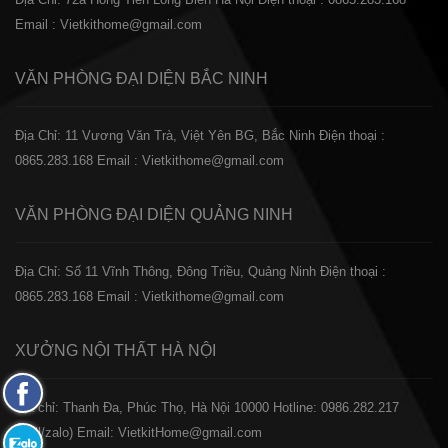
Email : Vietkithome@gmail.com
VĂN PHÒNG ĐẠI DIỆN
BẮC NINH
Địa Chỉ: 11 Vương Văn Trà, Việt Yên BG, Bắc Ninh
Điện thoại :
0865.283.168
Email : Vietkithome@gmail.com
VĂN PHÒNG ĐẠI DIỆN
QUẢNG NINH
Địa Chỉ: Số 11 Vĩnh Thông, Đông Triều, Quảng Ninh
Điện thoại :
0865.283.168
Email : Vietkithome@gmail.com
XƯỞNG NỘI THẤT
HÀ NỘI
Fanpage
️Địa chỉ: Thanh Đa, Phúc Thọ, Hà Nội 10000
Hotline: 0986.282.217
Facebook
(Call/zalo)
Email: VietkitHome@gmail.com
Zalo: