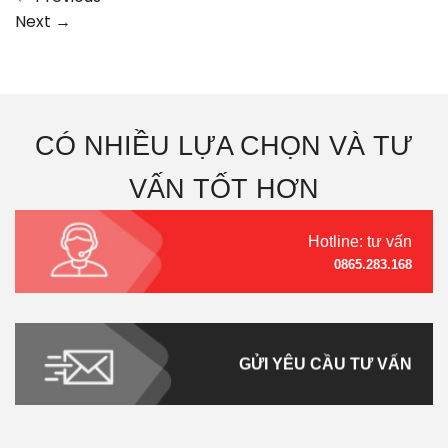
Next
→
CÓ NHIỀU LỰA CHỌN VÀ TƯ
VẤN TỐT HƠN
Hotline: tư vấn
0865.283.168
GỬI YÊU CẦU TƯ VẤN