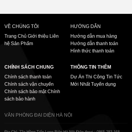
VỀ CHÚNG TÔI
HƯỚNG DẪN
Trang Chủ
Giới thiệu
Liên
Hướng dẫn mua hàng
hệ
Sản Phẩm
Hướng dẫn thanh toán
Hình thức thanh toán
CHÍNH SÁCH CHUNG
THÔNG TIN THÊM
Chính sách thanh toán
Dự Án Thi Công
Tin Tức
Chính sách vận chuyển
Mới Nhất
Tuyển dụng
Chính sách bảo mật
Chính
sách bảo hành
VĂN PHÒNG ĐẠI DIỆN
HÀ NỘI
Địa Chỉ: 72a Hồng Tiến Long Biên Hà Nội
Điện thoại : 0865.283.168