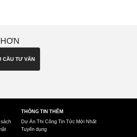
 HƠN
U CẦU TƯ VẤN
THÔNG TIN THÊM
 sách
Dự Án Thi Công
Tin Tức Mới Nhất
mật
Tuyển dụng