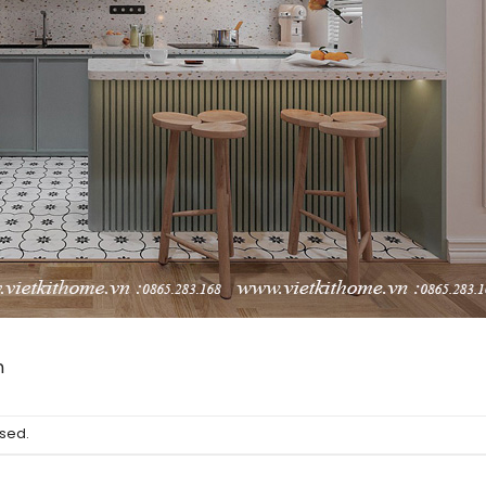
n
sed.