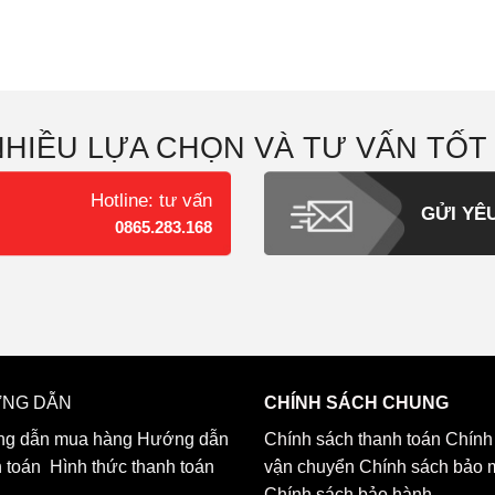
NHIỀU LỰA CHỌN VÀ TƯ VẤN TỐT
Hotline: tư vấn
GỬI YÊ
0865.283.168
NG DẪN
CHÍNH SÁCH CHUNG
g dẫn mua hàng
Hướng dẫn
Chính sách thanh toán
Chính
h toán
Hình thức thanh toán
vận chuyển
Chính sách bảo 
Chính sách bảo hành