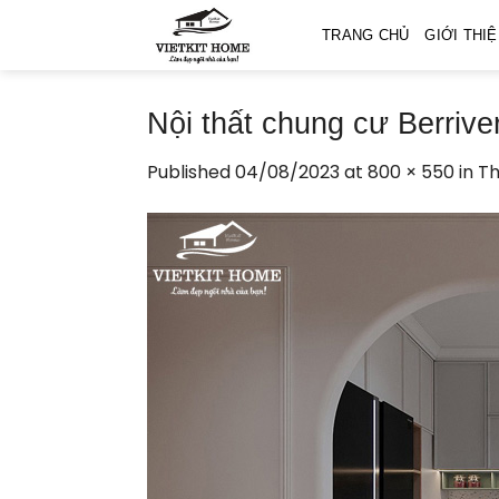
Skip
TRANG CHỦ
GIỚI THI
to
content
Nội thất chung cư Berrive
Published
04/08/2023
at
800 × 550
in
Th