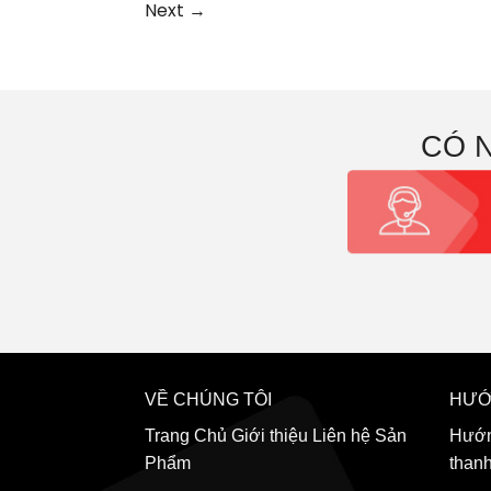
Next
→
CÓ 
VỀ CHÚNG TÔI
HƯỚ
Trang Chủ
Giới thiệu
Liên hệ
Sản
Hướn
Phẩm
than