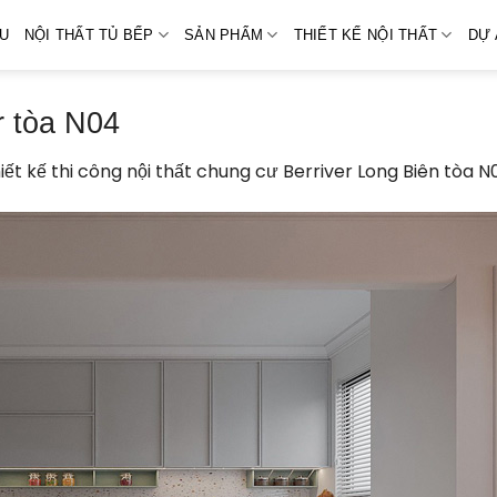
ỆU
NỘI THẤT TỦ BẾP
SẢN PHẨM
THIẾT KẾ NỘI THẤT
DỰ 
r tòa N04
iết kế thi công nội thất chung cư Berriver Long Biên tòa N