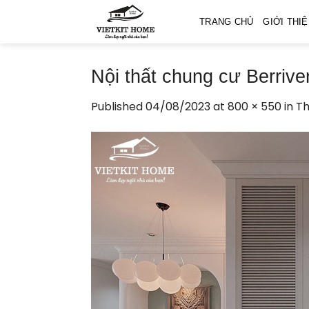
Skip
TRANG CHỦ
GIỚI THI
to
content
Nội thất chung cư Berrive
Published
04/08/2023
at
800 × 550
in
Th