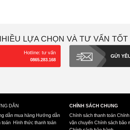
NHIỀU LỰA CHỌN VÀ TƯ VẤN TỐT
Hotline: tư vấn
GỬI YÊ
0865.283.168
NG DẪN
CHÍNH SÁCH CHUNG
g dẫn mua hàng
Hướng dẫn
Chính sách thanh toán
Chính
h toán
Hình thức thanh toán
vận chuyển
Chính sách bảo 
Chính sách bảo hành