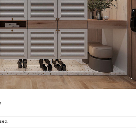
n
sed.