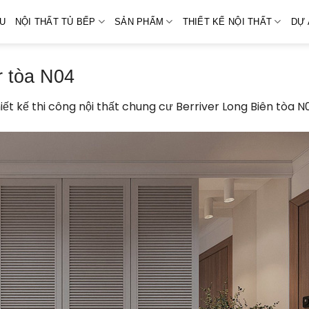
ỆU
NỘI THẤT TỦ BẾP
SẢN PHẨM
THIẾT KẾ NỘI THẤT
DỰ 
r tòa N04
iết kế thi công nội thất chung cư Berriver Long Biên tòa N