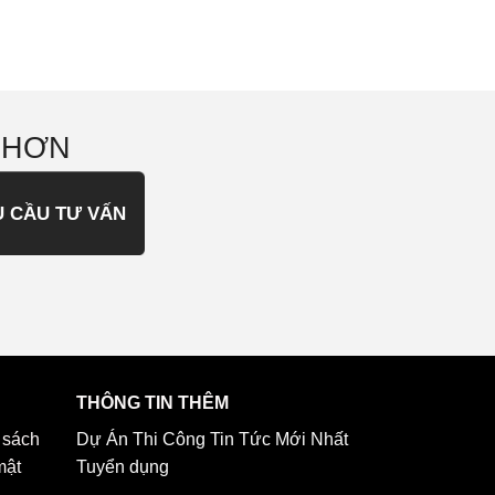
 HƠN
U CẦU TƯ VẤN
THÔNG TIN THÊM
 sách
Dự Án Thi Công
Tin Tức Mới Nhất
mật
Tuyển dụng