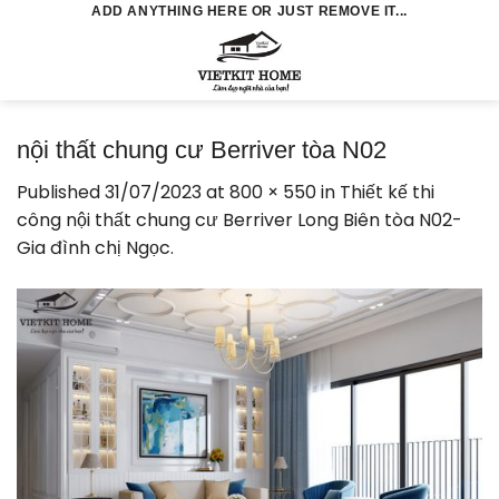
Skip
ADD ANYTHING HERE OR JUST REMOVE IT...
to
0
content
nội thất chung cư Berriver tòa N02
Published
31/07/2023
at
800 × 550
in
Thiết kế thi
công nội thất chung cư Berriver Long Biên tòa N02-
Gia đình chị Ngọc.