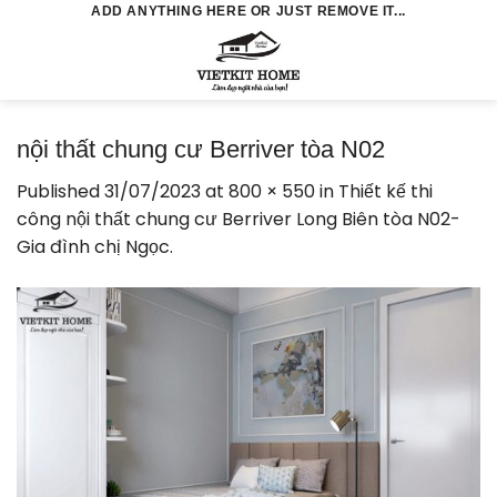
Skip
ADD ANYTHING HERE OR JUST REMOVE IT...
to
0
content
nội thất chung cư Berriver tòa N02
Published
31/07/2023
at
800 × 550
in
Thiết kế thi
công nội thất chung cư Berriver Long Biên tòa N02-
Gia đình chị Ngọc.