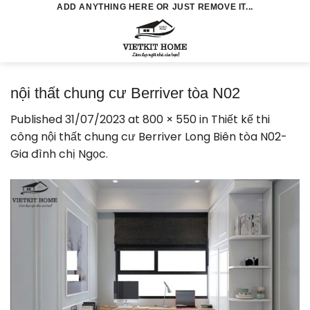
Skip
ADD ANYTHING HERE OR JUST REMOVE IT...
to
0
content
nội thất chung cư Berriver tòa N02
Published
31/07/2023
at
800 × 550
in
Thiết kế thi
công nội thất chung cư Berriver Long Biên tòa N02-
Gia đình chị Ngọc.