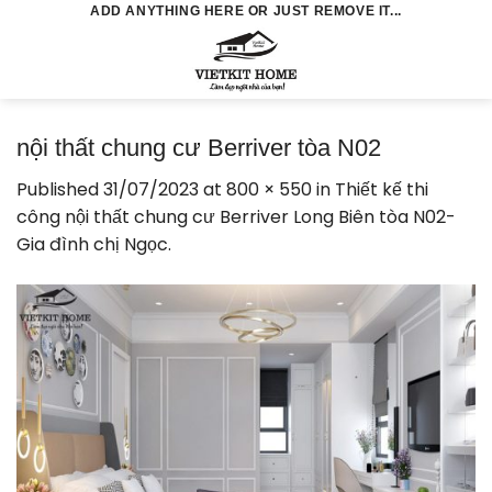
Skip
ADD ANYTHING HERE OR JUST REMOVE IT...
to
0
content
nội thất chung cư Berriver tòa N02
Published
31/07/2023
at
800 × 550
in
Thiết kế thi
công nội thất chung cư Berriver Long Biên tòa N02-
Gia đình chị Ngọc.