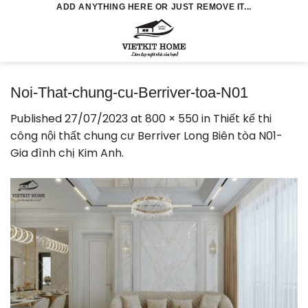
Skip
ADD ANYTHING HERE OR JUST REMOVE IT...
to
0
content
Noi-That-chung-cu-Berriver-toa-N01
Published
27/07/2023
at
800 × 550
in
Thiết kế thi
công nội thất chung cư Berriver Long Biên tòa N01-
Gia đình chị Kim Anh.