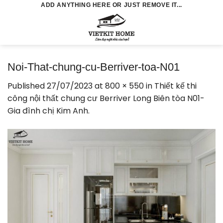
Skip
ADD ANYTHING HERE OR JUST REMOVE IT...
to
0
content
Noi-That-chung-cu-Berriver-toa-N01
Published
27/07/2023
at
800 × 550
in
Thiết kế thi
công nội thất chung cư Berriver Long Biên tòa N01-
Gia đình chị Kim Anh.