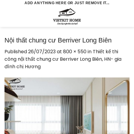
Skip
ADD ANYTHING HERE OR JUST REMOVE IT...
to
0
content
Nội thất chung cư Berriver Long Biên
Published
26/07/2023
at
800 × 550
in
Thiết kế thi
công nội thất chung cư Berriver Long Biên, HN- gia
đình chị Hương