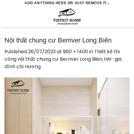
Skip
ADD ANYTHING HERE OR JUST REMOVE IT...
to
0
content
Nội thất chung cư Berriver Long Biên
Published
26/07/2023
at
960 × 1400
in
Thiết kế thi
công nội thất chung cư Berriver Long Biên, HN- gia
đình chị Hương