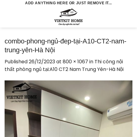
Skip
ADD ANYTHING HERE OR JUST REMOVE IT...
to
0
content
combo-phong-ngủ-đep-tại-A10-CT2-nam-
trung-yên-Hà Nội
Published
26/12/2023
at
800 × 1067
in
Thi công nội
thất phòng ngủ tại:A10 CT2 Nam Trung Yên-Hà Nội