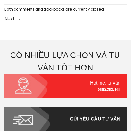
Both comments and trackbacks are currently closed.
Next
→
CÓ NHIỀU LỰA CHỌN VÀ TƯ
VẤN TỐT HƠN
Hotline: tư vấn
0865.283.168
GỬI YÊU CẦU TƯ VẤN