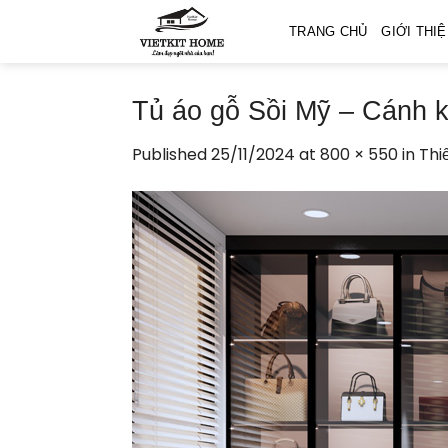
Skip
TRANG CHỦ
GIỚI THI
to
content
Tủ áo gỗ Sồi Mỹ – Cánh 
Published
25/11/2024
at
800 × 550
in
Thi