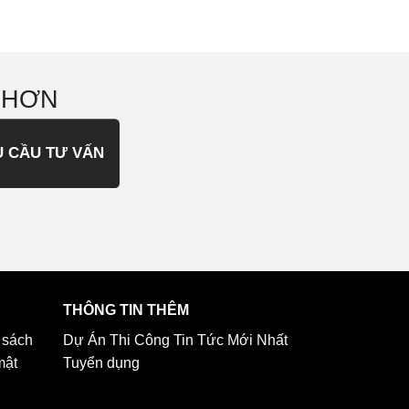
 HƠN
U CẦU TƯ VẤN
THÔNG TIN THÊM
 sách
Dự Án Thi Công
Tin Tức Mới Nhất
mật
Tuyển dụng