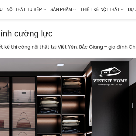
ỆU
NỘI THẤT TỦ BẾP
SẢN PHẨM
THIẾT KẾ NỘI THẤT
DỰ 
kính cường lực
ết kế thi công nội thất tại Việt Yên, Bắc Giang – gia đình C