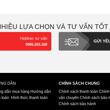
NHIỀU LỰA CHỌN VÀ TƯ VẤN TỐT
Hotline: tư vấn
GỬI YÊ
0865.283.168
NG DẪN
CHÍNH SÁCH CHUNG
g dẫn mua hàng
Hướng dẫn
Chính sách thanh toán
Chính
h toán
Hình thức thanh toán
vận chuyển
Chính sách bảo 
Chính sách bảo hành