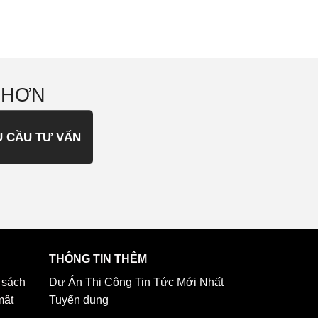
 HƠN
U CẦU TƯ VẤN
THÔNG TIN THÊM
 sách
Dự Án Thi Công
Tin Tức Mới Nhất
mật
Tuyển dụng