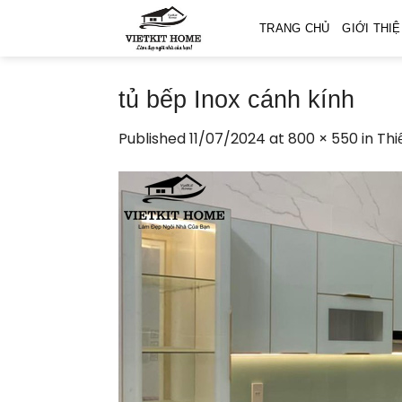
Skip
TRANG CHỦ
GIỚI THI
to
content
tủ bếp Inox cánh kính
Published
11/07/2024
at
800 × 550
in
Thi