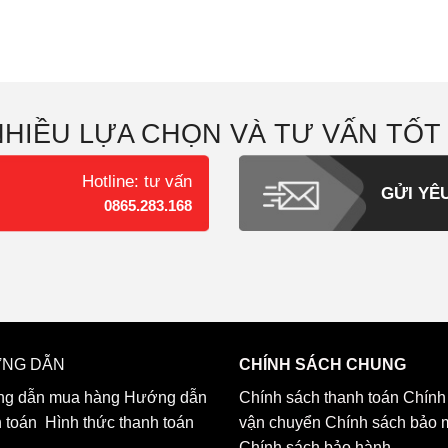
NHIỀU LỰA CHỌN VÀ TƯ VẤN TỐT
Hotline: tư vấn
GỬI YÊ
0865.283.168
NG DẪN
CHÍNH SÁCH CHUNG
g dẫn mua hàng
Hướng dẫn
Chính sách thanh toán
Chính
h toán
Hình thức thanh toán
vận chuyển
Chính sách bảo 
Chính sách bảo hành