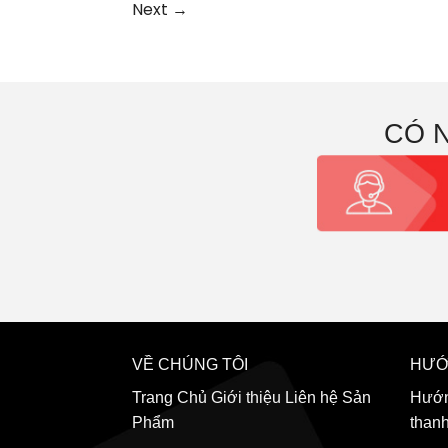
Next
→
CÓ 
VỀ CHÚNG TÔI
HƯỚ
Trang Chủ
Giới thiệu
Liên hệ
Sản
Hướn
Phẩm
than