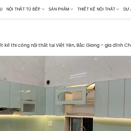
ỆU
NỘI THẤT TỦ BẾP
SẢN PHẨM
THIẾT KẾ NỘI THẤT
DỰ 
ết kế thi công nội thất tại Việt Yên, Bắc Giang – gia đình C