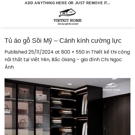
Skip
ADD ANYTHING HERE OR JUST REMOVE IT...
to
0
content
Tủ áo gỗ Sồi Mỹ – Cánh kính cường lực
Published
25/11/2024
at
800 × 550
in
Thiết kế thi công
nội thất tại Việt Yên, Bắc Giang – gia đình Chị Ngọc
Ánh