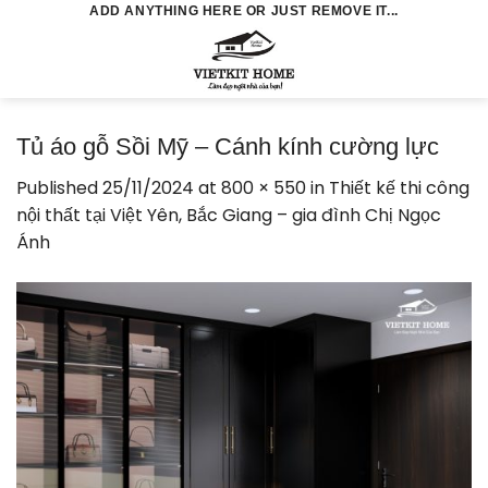
Skip
ADD ANYTHING HERE OR JUST REMOVE IT...
to
0
content
Tủ áo gỗ Sồi Mỹ – Cánh kính cường lực
Published
25/11/2024
at
800 × 550
in
Thiết kế thi công
nội thất tại Việt Yên, Bắc Giang – gia đình Chị Ngọc
Ánh