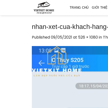
Skip
TRANG CHỦ
GIỚI THI
to
content
nhan-xet-cua-khach-hang-
Published
09/05/2021
at
526 × 1080
in
Th