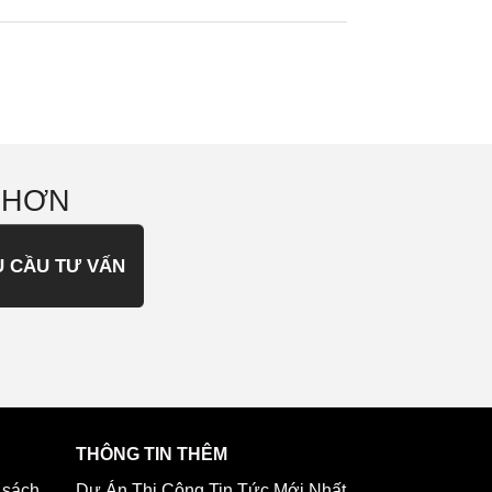
 HƠN
U CẦU TƯ VẤN
THÔNG TIN THÊM
 sách
Dự Án Thi Công
Tin Tức Mới Nhất