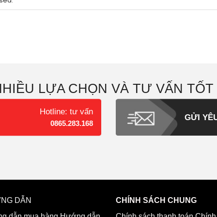
sed.
NHIỀU LỰA CHỌN VÀ TƯ VẤN TỐT
Hotline: tư vấn
GỬI YÊ
0865.283.168
NG DẪN
CHÍNH SÁCH CHUNG
g dẫn mua hàng
Hướng dẫn
Chính sách thanh toán
Chính