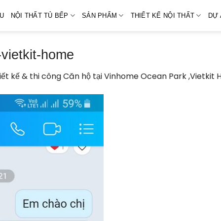
ỆU
NỘI THẤT TỦ BẾP
SẢN PHẨM
THIẾT KẾ NỘI THẤT
DỰ 
vietkit-home
iết kế & thi công Căn hộ tại Vinhome Ocean Park ,Vietkit