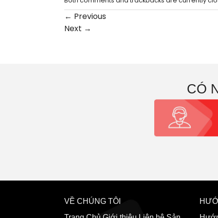
Both comments and trackbacks are currently clo
←
Previous
Next
→
CÓ 
VỀ CHÚNG TÔI
HƯỚ
Trang Chủ
Giới thiệu
Liên hệ
Sản
Hướn