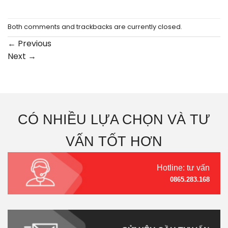
Both comments and trackbacks are currently closed.
←
Previous
Next
→
CÓ NHIỀU LỰA CHỌN VÀ TƯ
VẤN TỐT HƠN
Hotline: tư vấn
0865.283.168