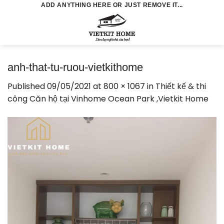
Skip
ADD ANYTHING HERE OR JUST REMOVE IT...
to
0
content
anh-that-tu-ruou-vietkithome
Published
09/05/2021
at
800 × 1067
in
Thiết kế & thi
công Căn hộ tại Vinhome Ocean Park ,Vietkit Home