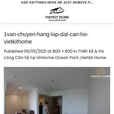
Skip
ADD ANYTHING HERE OR JUST REMOVE IT...
to
0
content
1van-chuyen-hang-lap-dat-can-ho-
vietkithome
Published
09/05/2021
at
800 × 600
in
Thiết kế & thi
công Căn hộ tại Vinhome Ocean Park ,Vietkit Home