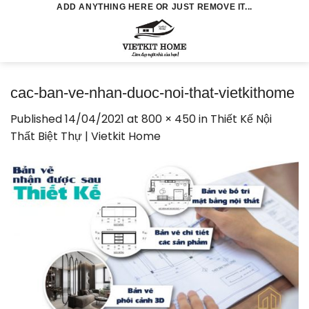
Skip
ADD ANYTHING HERE OR JUST REMOVE IT...
to
0
content
cac-ban-ve-nhan-duoc-noi-that-vietkithome
Published
14/04/2021
at
800 × 450
in
Thiết Kế Nội
Thất Biệt Thự | Vietkit Home