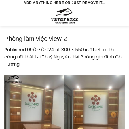
Skip
ADD ANYTHING HERE OR JUST REMOVE IT...
to
0
content
Phòng làm việc view 2
Published
09/07/2024
at
800 × 550
in
Thiết kế thi
công nội thất tại Thuỷ Nguyên, Hải Phòng gia đình Chị
Hương