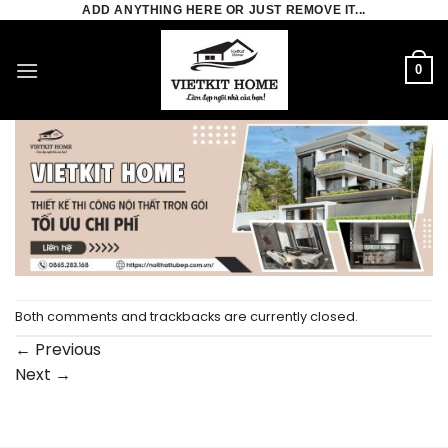
Skip
ADD ANYTHING HERE OR JUST REMOVE IT...
to
banner3
content
0
Published
24/02/2026
at
1920 × 720
in
Trang chủ
Both comments and trackbacks are currently closed.
←
Previous
Next
→