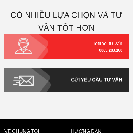
CÓ NHIỀU LỰA CHỌN VÀ TƯ
VẤN TỐT HƠN
Hotline: tư vấn
0865.283.168
GỬI YÊU CẦU TƯ VẤN
VỀ CHÚNG TÔI
HƯỚNG DẪN