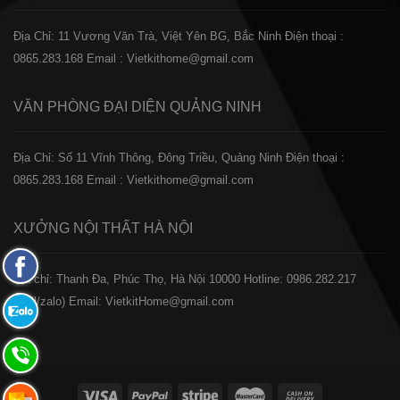
Địa Chỉ: 11 Vương Văn Trà, Việt Yên BG, Bắc Ninh
Điện thoại :
0865.283.168
Email : Vietkithome@gmail.com
VĂN PHÒNG ĐẠI DIỆN
QUẢNG NINH
Địa Chỉ: Số 11 Vĩnh Thông, Đông Triều, Quảng Ninh
Điện thoại :
0865.283.168
Email : Vietkithome@gmail.com
XƯỞNG NỘI THẤT
HÀ NỘI
Fanpage
️Địa chỉ: Thanh Đa, Phúc Thọ, Hà Nội 10000
Hotline: 0986.282.217
Facebook
(Call/zalo)
Email: VietkitHome@gmail.com
Zalo:
0865.283.168
Hotline:
0865.283.168
Hotline: