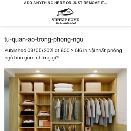
Skip
ADD ANYTHING HERE OR JUST REMOVE IT...
to
0
content
tu-quan-ao-trong-phong-ngu
Published
08/05/2021
at
800 × 616
in
Nội thất phòng
ngủ bao gồm những gì?