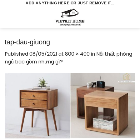
Skip
ADD ANYTHING HERE OR JUST REMOVE IT...
to
0
content
tap-dau-giuong
Published
08/05/2021
at
800 × 400
in
Nội thất phòng
ngủ bao gồm những gì?