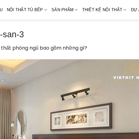
ỆU
NỘI THẤT TỦ BẾP
SẢN PHẨM
THIẾT KẾ NỘI THẤT
DỰ 
-san-3
i thất phòng ngủ bao gồm những gì?