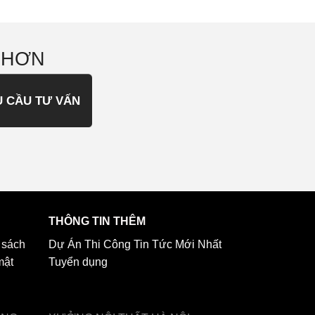
 HƠN
U CẦU TƯ VẤN
THÔNG TIN THÊM
 sách
Dự Án Thi Công
Tin Tức Mới Nhất
mật
Tuyển dụng