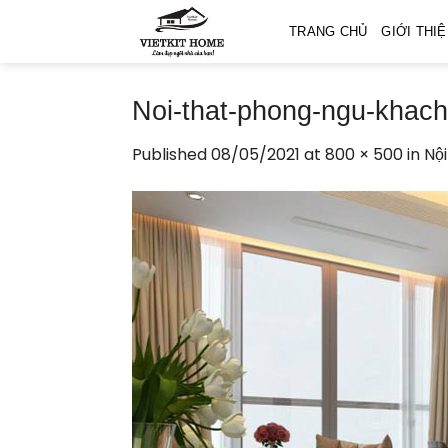
Skip
TRANG CHỦ
GIỚI THI
to
content
Noi-that-phong-ngu-khach
Published
08/05/2021
at
800 × 500
in
Nộ