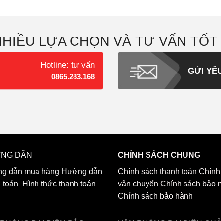
NHIỀU LỰA CHỌN VÀ TƯ VẤN TỐT
Hotline: tư vấn
GỬI YÊ
0865.283.168
NG DẪN
CHÍNH SÁCH CHUNG
g dẫn mua hàng
Hướng dẫn
Chính sách thanh toán
Chính
h toán
Hình thức thanh toán
vận chuyển
Chính sách bảo 
Chính sách bảo hành