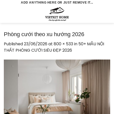
Skip
ADD ANYTHING HERE OR JUST REMOVE IT...
to
0
content
Phòng cưới theo xu hướng 2026
Published
23/06/2026
at
800 × 533
in
50+ MẪU NỘI
THẤT PHÒNG CƯỚI SIÊU ĐẸP 2026