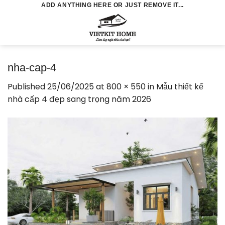
Skip
ADD ANYTHING HERE OR JUST REMOVE IT...
to
0
content
nha-cap-4
Published
25/06/2025
at
800 × 550
in
Mẫu thiết kế
nhà cấp 4 đẹp sang trọng năm 2026