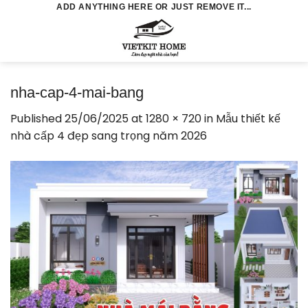
Skip
ADD ANYTHING HERE OR JUST REMOVE IT...
to
0
content
nha-cap-4-mai-bang
Published
25/06/2025
at
1280 × 720
in
Mẫu thiết kế
nhà cấp 4 đẹp sang trọng năm 2026