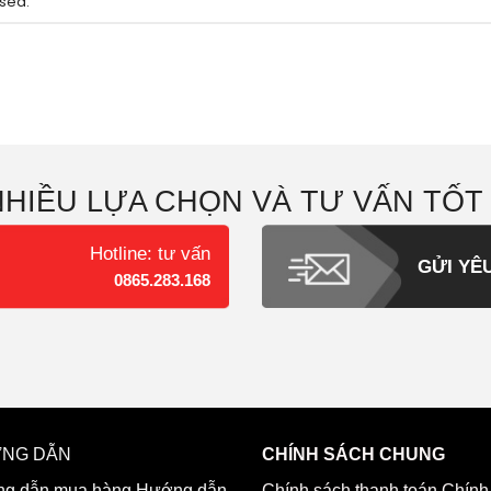
sed.
NHIỀU LỰA CHỌN VÀ TƯ VẤN TỐT
Hotline: tư vấn
GỬI YÊ
0865.283.168
NG DẪN
CHÍNH SÁCH CHUNG
g dẫn mua hàng
Hướng dẫn
Chính sách thanh toán
Chính