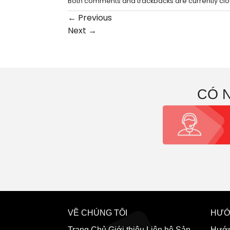
Both comments and trackbacks are currently clo
←
Previous
Next
→
CÓ 
VỀ CHÚNG TÔI
HƯỚ
Trang Chủ
Giới thiệu
Liên hệ
Sản
Hướn