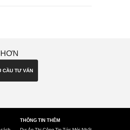
 HƠN
U CẦU TƯ VẤN
THÔNG TIN THÊM
 sách
Dự Án Thi Công
Tin Tức Mới Nhất