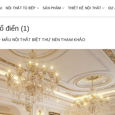
ỆU
NỘI THẤT TỦ BẾP
SẢN PHẨM
THIẾT KẾ NỘI THẤT
DỰ 
ổ điển (1)
+ MẪU NỘI THẤT BIỆT THỰ NÊN THAM KHẢO