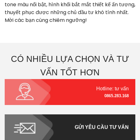
tone màu nổi bật, hình khối bắt mắt thiết kế ấn tượng,
thuyết phục được những chủ đầu tư khó tính nhất.
Mời các bạn cùng chiêm ngưỡng!
CÓ NHIỀU LỰA CHỌN VÀ TƯ
VẤN TỐT HƠN
Hotline: tư vấn
0865.283.168
GỬI YÊU CẦU TƯ VẤN