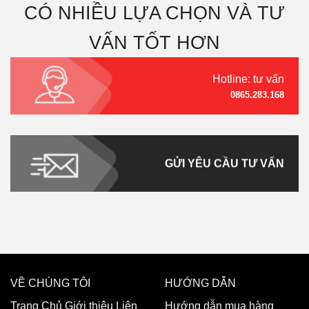
CÓ NHIỀU LỰA CHỌN VÀ TƯ
VẤN TỐT HƠN
Hotline: tư vấn
0865.283.168
GỬI YÊU CẦU TƯ VẤN
VỀ CHÚNG TÔI
HƯỚNG DẪN
Trang Chủ
Giới thiệu
Liên
Hướng dẫn mua hàng