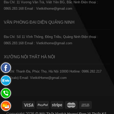
Địa Chỉ: 11 Vương Văn Trà, Việt Yên BG, Bắc Ninh
Điện thoại :
0865.283.168
Email : Vietkithome@gmail.com
VĂN PHÒNG ĐẠI DIỆN
QUẢNG NINH
Địa Chỉ: Số 11 Vĩnh Thông, Đông Triều, Quảng Ninh
Điện thoại :
0865.283.168
Email : Vietkithome@gmail.com
XƯỞNG NỘI THẤT
HÀ NỘI
Fanpage
️Địa chỉ: Thanh Đa, Phúc Thọ, Hà Nội 10000
Hotline: 0986.282.217
Facebook
(Call/zalo)
Email: VietkitHome@gmail.com
Zalo:
0865.283.168
Hotline:
0865.283.168
Hotline:
Copyright 2026 ©
Nội Thất Vietkit Home/ Đơn Vị Thiết Kế-