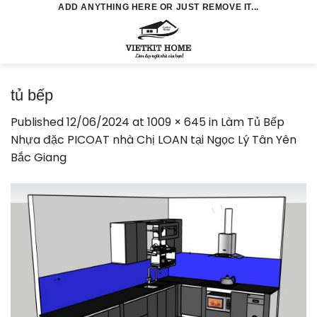
Skip
ADD ANYTHING HERE OR JUST REMOVE IT...
to
0
content
tủ bếp
Published
12/06/2024
at
1009 × 645
in
Làm Tủ Bếp
Nhựa đặc PICOAT nhà Chị LOAN tại Ngọc Lý Tân Yên
Bắc Giang