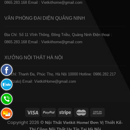
0865.283.168
Email : Vietkithome@gmail.com
VĂN PHÒNG ĐẠI DIỆN
QUẢNG NINH
Địa Chỉ: Số 11 Vĩnh Thông, Đông Triều, Quảng Ninh
Điện thoại :
0865.283.168
Email : Vietkithome@gmail.com
XƯỞNG NỘI THẤT
HÀ NỘI
Fanpage
️Địa chỉ: Thanh Đa, Phúc Thọ, Hà Nội 10000
Hotline: 0986.282.217
Facebook
(Call/zalo)
Email: VietkitHome@gmail.com
Zalo:
0865.283.168
Hotline:
0865.283.168
Hotline:
Copyright 2026 ©
Nội Thất Vietkit Home/ Đơn Vị Thiết Kế-
0865.283.168
Thi Công Nội Thất Uy Tín Tại Hà Nội