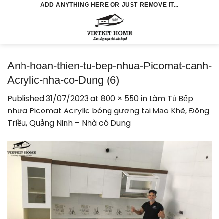
Skip
ADD ANYTHING HERE OR JUST REMOVE IT...
to
0
content
Anh-hoan-thien-tu-bep-nhua-Picomat-canh-
Acrylic-nha-co-Dung (6)
Published
31/07/2023
at
800 × 550
in
Làm Tủ Bếp
nhựa Picomat Acrylic bóng gương tại Mạo Khê, Đông
Triều, Quảng Ninh – Nhà cô Dung