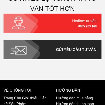
VẤN TỐT HƠN
Hotline: tư vấn
0865.283.168
GỬI YÊU CẦU TƯ VẤN
VỀ CHÚNG TÔI
HƯỚNG DẪN
Trang Chủ
Giới thiệu
Liên
Hướng dẫn mua hàng
hệ
Sản Phẩm
Hướng dẫn thanh toán