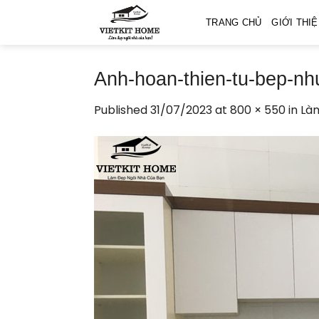
Skip
TRANG CHỦ
GIỚI THI
to
content
Anh-hoan-thien-tu-bep-nh
Published
31/07/2023
at
800 × 550
in
Làm