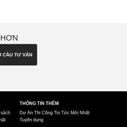
 HƠN
U CẦU TƯ VẤN
THÔNG TIN THÊM
 sách
Dự Án Thi Công
Tin Tức Mới Nhất
mật
Tuyển dụng