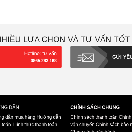
NHIỀU LỰA CHỌN VÀ TƯ VẤN TỐT
Hotline: tư vấn
GỬI YÊ
0865.283.168
NG DẪN
CHÍNH SÁCH CHUNG
g dẫn mua hàng
Hướng dẫn
Chính sách thanh toán
Chính
h toán
Hình thức thanh toán
vận chuyển
Chính sách bảo 
Chính sách bảo hành