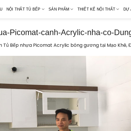
ỆU
NỘI THẤT TỦ BẾP
SẢN PHẨM
THIẾT KẾ NỘI THẤT
DỰ 
ua-Picomat-canh-Acrylic-nha-co-Dung
 Tủ Bếp nhựa Picomat Acrylic bóng gương tại Mạo Khê, Đ