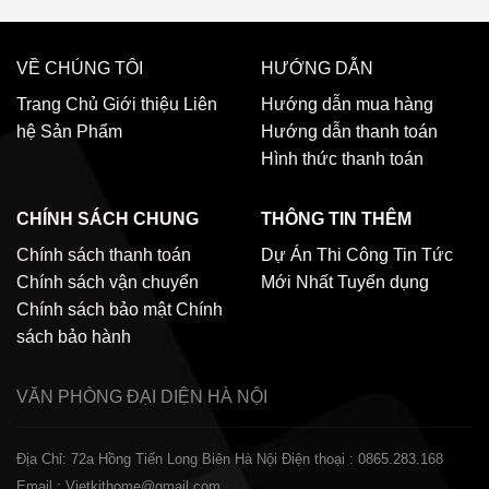
VỀ CHÚNG TÔI
HƯỚNG DẪN
Trang Chủ
Giới thiệu
Liên
Hướng dẫn mua hàng
hệ
Sản Phẩm
Hướng dẫn thanh toán
Hình thức thanh toán
CHÍNH SÁCH CHUNG
THÔNG TIN THÊM
Chính sách thanh toán
Dự Án Thi Công
Tin Tức
Chính sách vận chuyển
Mới Nhất
Tuyển dụng
Chính sách bảo mật
Chính
sách bảo hành
VĂN PHÒNG ĐẠI DIỆN
HÀ NỘI
Địa Chỉ: 72a Hồng Tiến Long Biên Hà Nội
Điện thoại : 0865.283.168
Email : Vietkithome@gmail.com