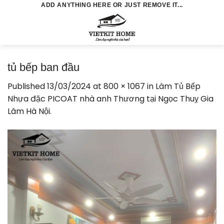
Skip
ADD ANYTHING HERE OR JUST REMOVE IT...
to
0
content
tủ bếp ban đầu
Published
13/03/2024
at
800 × 1067
in
Làm Tủ Bếp
Nhựa đặc PICOAT nhà anh Thương tại Ngọc Thuỵ Gia
Lâm Hà Nội.