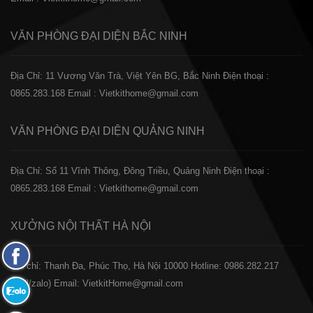
VĂN PHÒNG ĐẠI DIỆN
BẮC NINH
Địa Chỉ: 11 Vương Văn Trà, Việt Yên BG, Bắc Ninh
Điện thoại :
0865.283.168
Email : Vietkithome@gmail.com
VĂN PHÒNG ĐẠI DIỆN
QUẢNG NINH
Địa Chỉ: Số 11 Vĩnh Thông, Đông Triều, Quảng Ninh
Điện thoại :
0865.283.168
Email : Vietkithome@gmail.com
XƯỞNG NỘI THẤT
HÀ NỘI
Fanpage
️Địa chỉ: Thanh Đa, Phúc Thọ, Hà Nội 10000
Hotline: 0986.282.217
Facebook
(Call/zalo)
Email: VietkitHome@gmail.com
Zalo: