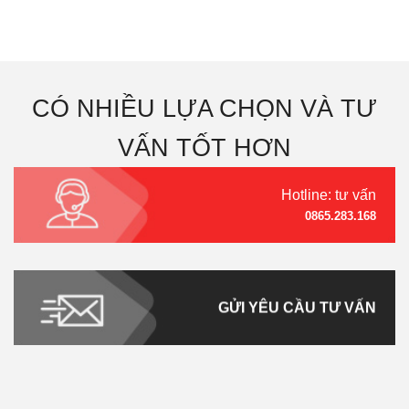
CÓ NHIỀU LỰA CHỌN VÀ TƯ
VẤN TỐT HƠN
Hotline: tư vấn
0865.283.168
GỬI YÊU CẦU TƯ VẤN