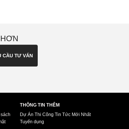
 HƠN
U CẦU TƯ VẤN
THÔNG TIN THÊM
 sách
Dự Án Thi Công
Tin Tức Mới Nhất
mật
Tuyển dụng