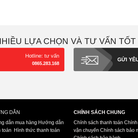
NHIỀU LỰA CHỌN VÀ TƯ VẤN TỐT
Hotline: tư vấn
GỬI YÊ
0865.283.168
NG DẪN
CHÍNH SÁCH CHUNG
g dẫn mua hàng
Hướng dẫn
Chính sách thanh toán
Chính
h toán
Hình thức thanh toán
vận chuyển
Chính sách bảo 
Chính sách bảo hành