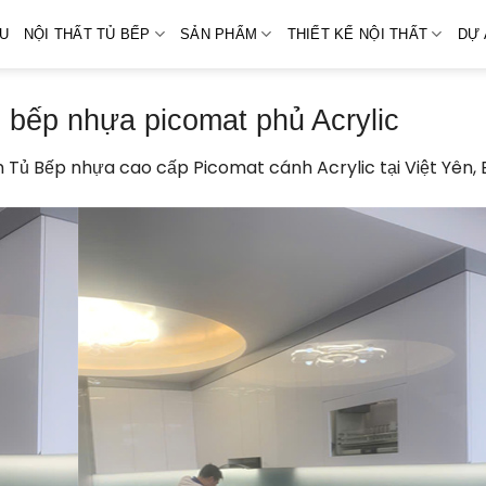
ỆU
NỘI THẤT TỦ BẾP
SẢN PHẨM
THIẾT KẾ NỘI THẤT
DỰ 
ủ bếp nhựa picomat phủ Acrylic
 Tủ Bếp nhựa cao cấp Picomat cánh Acrylic tại Việt Yên, 