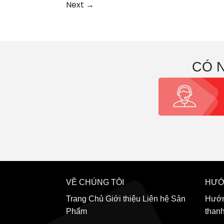
Next
→
CÓ 
VỀ CHÚNG TÔI
HƯỚ
Trang Chủ
Giới thiệu
Liên hệ
Sản
Hướn
Phẩm
than