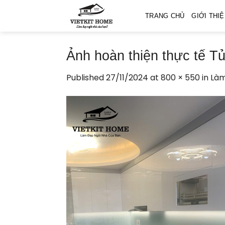
Skip
TRANG CHỦ
GIỚI THI
to
content
Ảnh hoàn thiện thực tế T
Published
27/11/2024
at
800 × 550
in
Làm