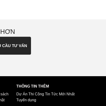
 HƠN
U CẦU TƯ VẤN
THÔNG TIN THÊM
 sách
Dự Án Thi Công
Tin Tức Mới Nhất
mật
Tuyển dụng