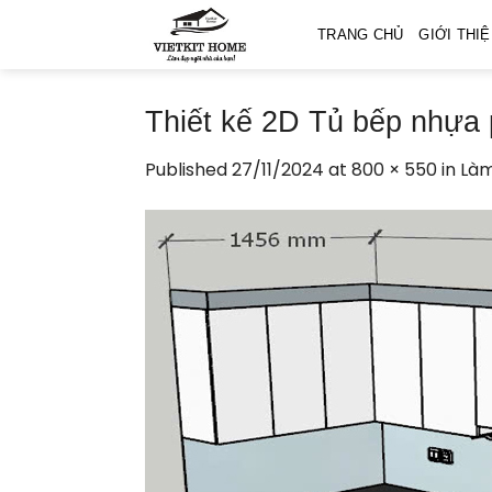
Skip
TRANG CHỦ
GIỚI THI
to
content
Thiết kế 2D Tủ bếp nhựa 
Published
27/11/2024
at
800 × 550
in
Làm