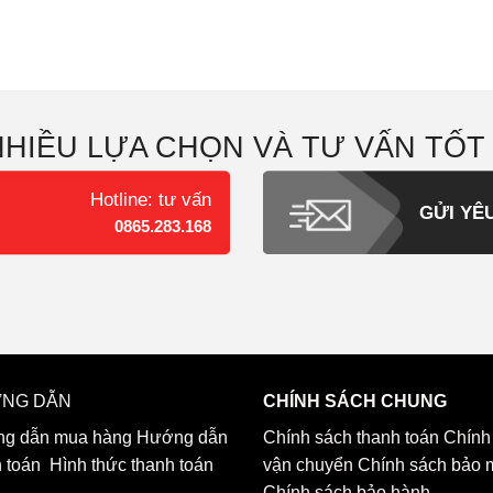
NHIỀU LỰA CHỌN VÀ TƯ VẤN TỐT
Hotline: tư vấn
GỬI YÊ
0865.283.168
NG DẪN
CHÍNH SÁCH CHUNG
g dẫn mua hàng
Hướng dẫn
Chính sách thanh toán
Chính
h toán
Hình thức thanh toán
vận chuyển
Chính sách bảo 
Chính sách bảo hành