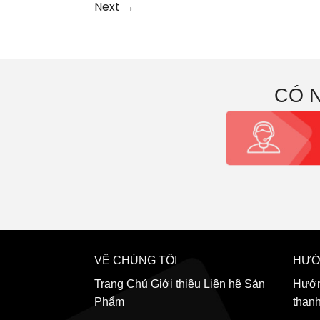
Next
→
CÓ 
VỀ CHÚNG TÔI
HƯỚ
Trang Chủ
Giới thiệu
Liên hệ
Sản
Hướn
Phẩm
than