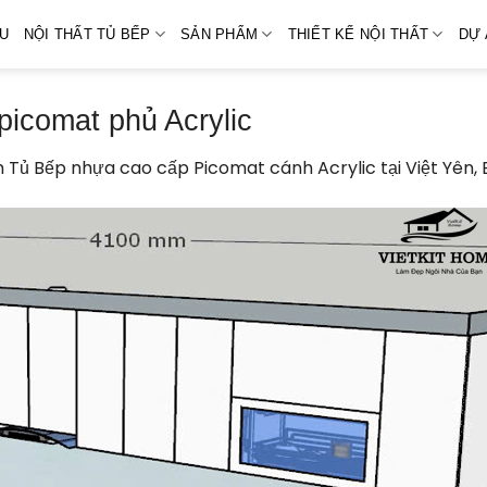
ỆU
NỘI THẤT TỦ BẾP
SẢN PHẨM
THIẾT KẾ NỘI THẤT
DỰ 
picomat phủ Acrylic
 Tủ Bếp nhựa cao cấp Picomat cánh Acrylic tại Việt Yên, 