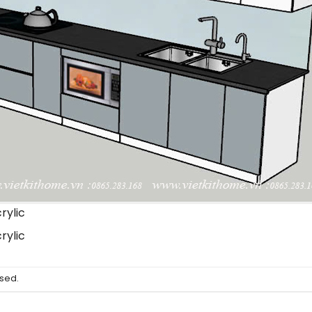
rylic
rylic
sed.