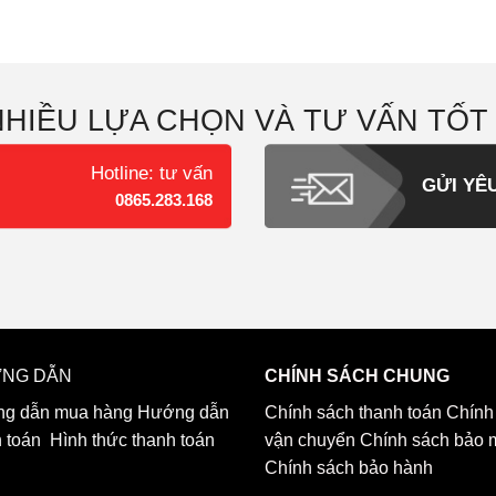
NHIỀU LỰA CHỌN VÀ TƯ VẤN TỐT
Hotline: tư vấn
GỬI YÊ
0865.283.168
NG DẪN
CHÍNH SÁCH CHUNG
g dẫn mua hàng
Hướng dẫn
Chính sách thanh toán
Chính
h toán
Hình thức thanh toán
vận chuyển
Chính sách bảo 
Chính sách bảo hành