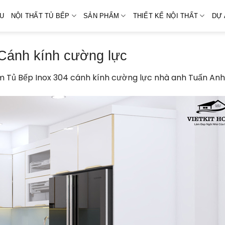
ỆU
NỘI THẤT TỦ BẾP
SẢN PHẨM
THIẾT KẾ NỘI THẤT
DỰ 
-Cánh kính cường lực
m Tủ Bếp Inox 304 cánh kính cường lực nhà anh Tuấn Anh 