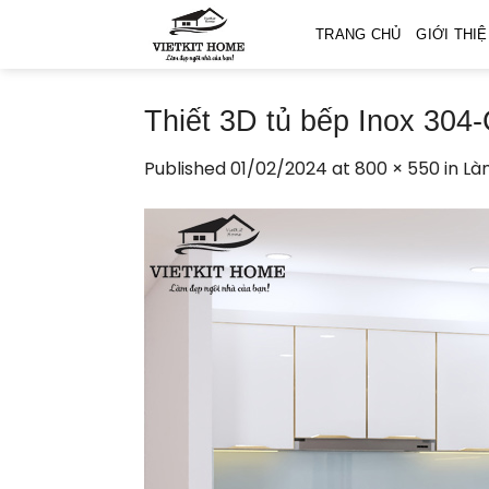
Skip
TRANG CHỦ
GIỚI THI
to
content
Thiết 3D tủ bếp Inox 304
Published
01/02/2024
at
800 × 550
in
Là