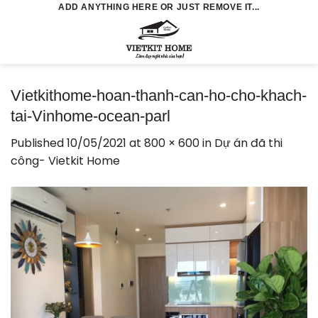
Skip
ADD ANYTHING HERE OR JUST REMOVE IT...
to
0
content
Vietkithome-hoan-thanh-can-ho-cho-khach-
tai-Vinhome-ocean-parl
Published
10/05/2021
at
800 × 600
in
Dự án đã thi
công- Vietkit Home