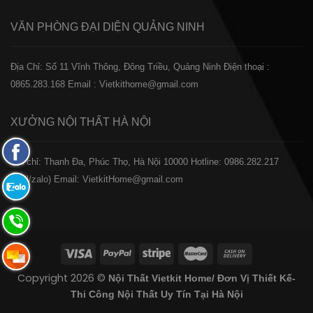
VĂN PHÒNG ĐẠI DIỆN
QUẢNG NINH
Địa Chỉ: Số 11 Vĩnh Thông, Đông Triều, Quảng Ninh
Điện thoại :
0865.283.168
Email : Vietkithome@gmail.com
XƯỞNG NỘI THẤT
HÀ NỘI
Fanpage
️Địa chỉ: Thanh Đa, Phúc Thọ, Hà Nội 10000
Hotline: 0986.282.217
Facebook
(Call/zalo)
Email: VietkitHome@gmail.com
Zalo:
0865.283.168
Hotline:
0865.283.168
Hotline:
Copyright 2026 ©
Nội Thất Vietkit Home/ Đơn Vị Thiết Kế-
0865.283.168
Thi Công Nội Thất Uy Tín Tại Hà Nội