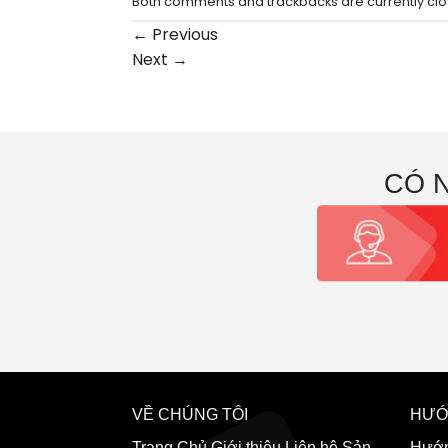
Both comments and trackbacks are currently clo
←
Previous
Next
→
CÓ 
VỀ CHÚNG TÔI
HƯỚ
Trang Chủ
Giới thiệu
Liên hệ
Sản
Hướn