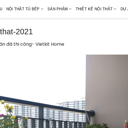
ỆU
NỘI THẤT TỦ BẾP
SẢN PHẨM
THIẾT KẾ NỘI THẤT
DỰ 
-that-2021
án đã thi công- Vietkit Home