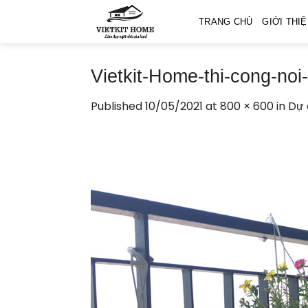
Skip
TRANG CHỦ
GIỚI THI
to
content
Vietkit-Home-thi-cong-noi
Published
10/05/2021
at
800 × 600
in
Dự 