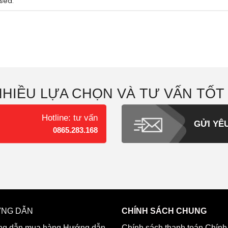
sed.
NHIỀU LỰA CHỌN VÀ TƯ VẤN TỐT
Hotline: tư vấn
GỬI YÊ
0865.283.168
NG DẪN
CHÍNH SÁCH CHUNG
g dẫn mua hàng
Hướng dẫn
Chính sách thanh toán
Chính