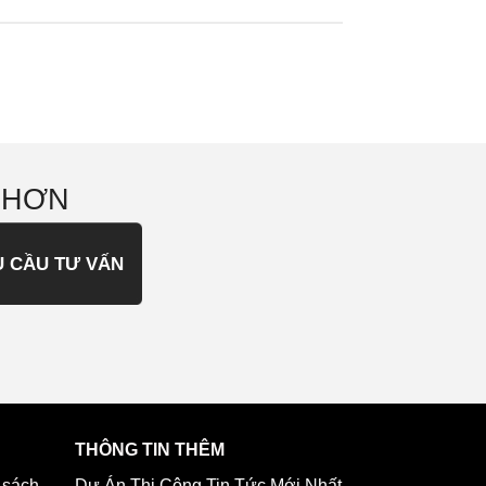
 HƠN
U CẦU TƯ VẤN
THÔNG TIN THÊM
 sách
Dự Án Thi Công
Tin Tức Mới Nhất