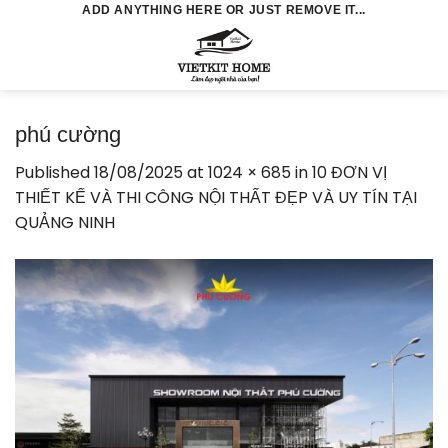
Skip
ADD ANYTHING HERE OR JUST REMOVE IT...
to
0
content
phú cường
Published
18/08/2025
at
1024 × 685
in
10 ĐƠN VỊ
THIẾT KẾ VÀ THI CÔNG NỘI THẤT ĐẸP VÀ UY TÍN TẠI
QUẢNG NINH