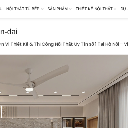
ỆU
NỘI THẤT TỦ BẾP
SẢN PHẨM
THIẾT KẾ NỘI THẤT
DỰ 
n-dai
n Vị Thiết Kế & Thi Công Nội Thất Uy Tín số 1 Tại Hà Nội – 