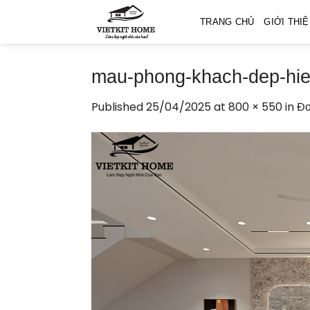
Skip
TRANG CHỦ
GIỚI THI
to
content
mau-phong-khach-dep-hie
Published
25/04/2025
at
800 × 550
in
Đơ