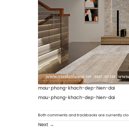
mau-phong-khach-dep-hien-dai
mau-phong-khach-dep-hien-dai
Both comments and trackbacks are currently clo
Next
→