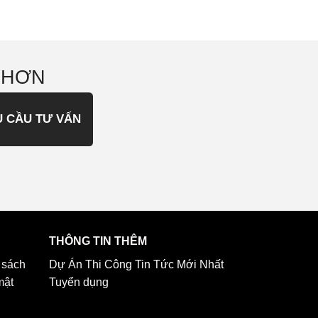
 HƠN
U CẦU TƯ VẤN
THÔNG TIN THÊM
 sách
Dự Án Thi Công
Tin Tức Mới Nhất
mật
Tuyển dụng