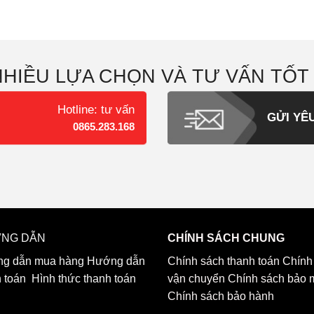
NHIỀU LỰA CHỌN VÀ TƯ VẤN TỐT
Hotline: tư vấn
GỬI YÊ
0865.283.168
NG DẪN
CHÍNH SÁCH CHUNG
g dẫn mua hàng
Hướng dẫn
Chính sách thanh toán
Chính
h toán
Hình thức thanh toán
vận chuyển
Chính sách bảo 
Chính sách bảo hành