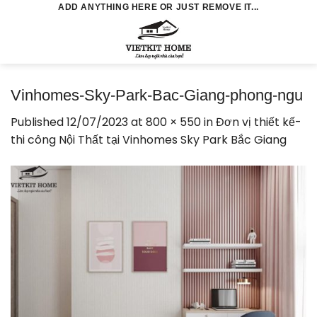
Skip
ADD ANYTHING HERE OR JUST REMOVE IT...
to
0
content
Vinhomes-Sky-Park-Bac-Giang-phong-ngu
Published
12/07/2023
at
800 × 550
in
Đơn vị thiết kế-
thi công Nội Thất tại Vinhomes Sky Park Bắc Giang