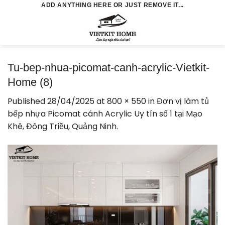
Skip
ADD ANYTHING HERE OR JUST REMOVE IT...
to
0
content
Tu-bep-nhua-picomat-canh-acrylic-Vietkit-
Home (8)
Published
28/04/2025
at
800 × 550
in
Đơn vị làm tủ
bếp nhựa Picomat cánh Acrylic Uy tín số 1 tại Mạo
Khê, Đông Triều, Quảng Ninh.