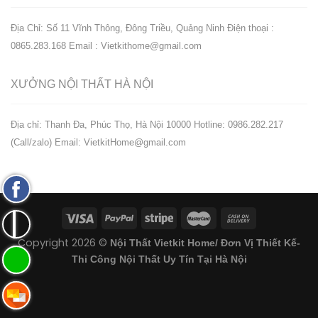
Địa Chỉ: Số 11 Vĩnh Thông, Đông Triều, Quảng Ninh
Điện thoại :
0865.283.168
Email : Vietkithome@gmail.com
XƯỞNG NỘI THẤT
HÀ NỘI
️Địa chỉ: Thanh Đa, Phúc Thọ, Hà Nội 10000
Hotline: 0986.282.217
(Call/zalo)
Email: VietkitHome@gmail.com
Fanpage
Facebook
Zalo:
Copyright 2026 ©
Nội Thất Vietkit Home/ Đơn Vị Thiết Kế-
0865.283.168
Hotline:
Thi Công Nội Thất Uy Tín Tại Hà Nội
0865.283.168
Hotline: