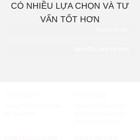
CÓ NHIỀU LỰA CHỌN VÀ TƯ
VẤN TỐT HƠN
Hotline: tư vấn
0865.283.168
GỬI YÊU CẦU TƯ VẤN
VỀ CHÚNG TÔI
HƯỚNG DẪN
Trang Chủ
Giới thiệu
Liên
Hướng dẫn mua hàng
hệ
Sản Phẩm
Hướng dẫn thanh toán
Hình thức thanh toán
CHÍNH SÁCH CHUNG
THÔNG TIN THÊM