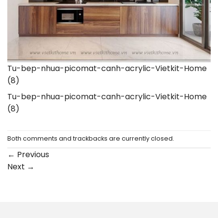
Tu-bep-nhua-picomat-canh-acrylic-Vietkit-Home
(8)
Tu-bep-nhua-picomat-canh-acrylic-Vietkit-Home
(8)
Both comments and trackbacks are currently closed.
←
Previous
Next
→