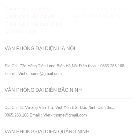
Chính sách thanh toán
Dự Án Thi Công
Tin Tức
Chính sách vận chuyển
Mới Nhất
Tuyển dụng
Chính sách bảo mật
Chính
sách bảo hành
VĂN PHÒNG ĐẠI DIỆN
HÀ NỘI
Địa Chỉ: 72a Hồng Tiến Long Biên Hà Nội
Điện thoại : 0865.283.168
Email : Vietkithome@gmail.com
VĂN PHÒNG ĐẠI DIỆN
BẮC NINH
Địa Chỉ: 11 Vương Văn Trà, Việt Yên BG, Bắc Ninh
Điện thoại :
0865.283.168
Email : Vietkithome@gmail.com
VĂN PHÒNG ĐẠI DIỆN
QUẢNG NINH