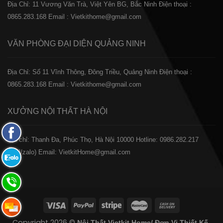
Địa Chỉ: 11 Vương Văn Trà, Việt Yên BG, Bắc Ninh
Điện thoại :
0865.283.168
Email : Vietkithome@gmail.com
VĂN PHÒNG ĐẠI DIỆN
QUẢNG NINH
Địa Chỉ: Số 11 Vĩnh Thông, Đông Triều, Quảng Ninh
Điện thoại :
0865.283.168
Email : Vietkithome@gmail.com
XƯỞNG NỘI THẤT
HÀ NỘI
Fanpage
️Địa chỉ: Thanh Đa, Phúc Thọ, Hà Nội 10000
Hotline: 0986.282.217
Facebook
(Call/zalo)
Email: VietkitHome@gmail.com
Zalo:
0865.283.168
Hotline:
0865.283.168
Hotline:
Copyright 2026 ©
Nội Thất Vietkit Home/ Đơn Vị Thiết Kế-