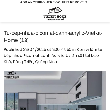
Skip
ADD ANYTHING HERE OR JUST REMOVE IT...
to
0
content
Tu-bep-nhua-picomat-canh-acrylic-Vietkit-
Home (13)
Published
28/04/2025
at
800 × 550
in
Đơn vị làm tủ
bếp nhựa Picomat cánh Acrylic Uy tín số 1 tại Mạo
Khê, Đông Triều, Quảng Ninh.