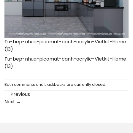
Tu-bep-nhua-picomat-canh-acrylic-Vietkit-Home
(13)
Tu-bep-nhua-picomat-canh-acrylic-Vietkit-Home
(13)
Both comments and trackbacks are currently closed.
←
Previous
Next
→