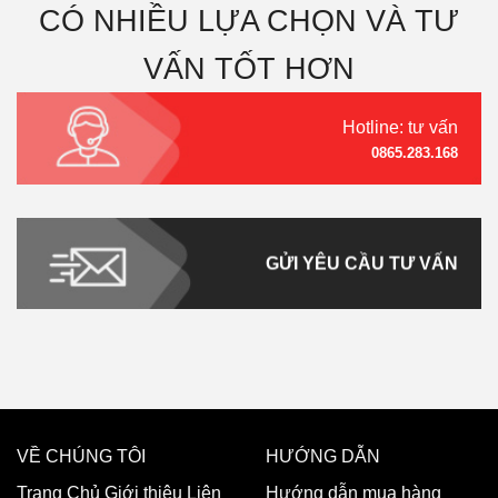
CÓ NHIỀU LỰA CHỌN VÀ TƯ
VẤN TỐT HƠN
Hotline: tư vấn
0865.283.168
GỬI YÊU CẦU TƯ VẤN
VỀ CHÚNG TÔI
HƯỚNG DẪN
Trang Chủ
Giới thiệu
Liên
Hướng dẫn mua hàng