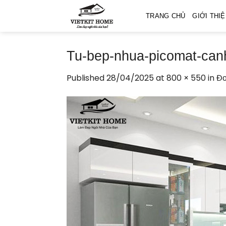
Skip
TRANG CHỦ
GIỚI THI
to
content
Tu-bep-nhua-picomat-canh
Published
28/04/2025
at
800 × 550
in
Đơ