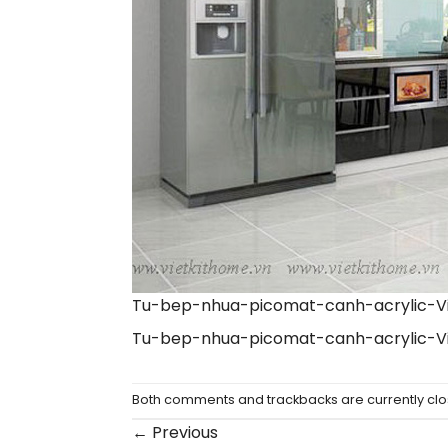
Tu-bep-nhua-picomat-canh-acrylic-Vi
Tu-bep-nhua-picomat-canh-acrylic-Vi
Both comments and trackbacks are currently clo
←
Previous