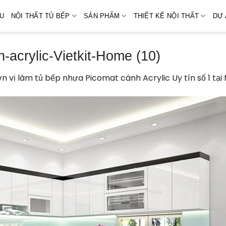
ỆU
NỘI THẤT TỦ BẾP
SẢN PHẨM
THIẾT KẾ NỘI THẤT
DỰ 
-acrylic-Vietkit-Home (10)
n vị làm tủ bếp nhựa Picomat cánh Acrylic Uy tín số 1 tại