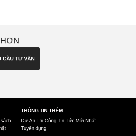
 HƠN
U CẦU TƯ VẤN
THÔNG TIN THÊM
 sách
Dự Án Thi Công
Tin Tức Mới Nhất
mật
Tuyển dụng