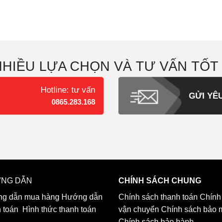
NHIỀU LỰA CHỌN VÀ TƯ VẤN TỐT
Hotline: tư vấn
GỬI YÊ
0865.283.168
NG DẪN
CHÍNH SÁCH CHUNG
g dẫn mua hàng
Hướng dẫn
Chính sách thanh toán
Chính
h toán
Hình thức thanh toán
vận chuyển
Chính sách bảo 
Chính sách bảo hành