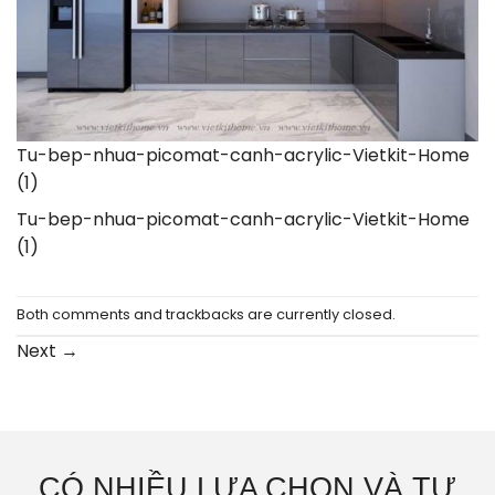
Tu-bep-nhua-picomat-canh-acrylic-Vietkit-Home
(1)
Tu-bep-nhua-picomat-canh-acrylic-Vietkit-Home
(1)
Both comments and trackbacks are currently closed.
Next
→
CÓ NHIỀU LỰA CHỌN VÀ TƯ