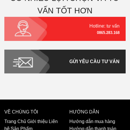
VẤN TỐT HƠN
Hotline: tư vấn
0865.283.168
GỬI YÊU CẦU TƯ VẤN
VỀ CHÚNG TÔI
HƯỚNG DẪN
Trang Chủ
Giới thiệu
Liên
Hướng dẫn mua hàng
hệ
Sản Phẩm
Hướng dẫn thanh toán