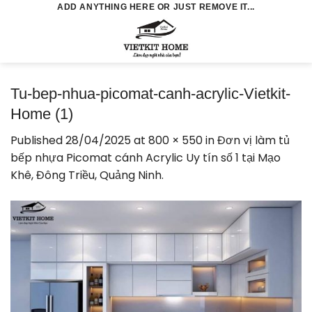
Skip
ADD ANYTHING HERE OR JUST REMOVE IT...
to
0
content
Tu-bep-nhua-picomat-canh-acrylic-Vietkit-
Home (1)
Published
28/04/2025
at
800 × 550
in
Đơn vị làm tủ
bếp nhựa Picomat cánh Acrylic Uy tín số 1 tại Mạo
Khê, Đông Triều, Quảng Ninh.