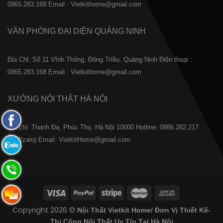
0865.283.168
Email : Vietkithome@gmail.com
VĂN PHÒNG ĐẠI DIỆN
QUẢNG NINH
Địa Chỉ: Số 11 Vĩnh Thông, Đông Triều, Quảng Ninh
Điện thoại :
0865.283.168
Email : Vietkithome@gmail.com
XƯỞNG NỘI THẤT
HÀ NỘI
Fanpage
️Địa chỉ: Thanh Đa, Phúc Thọ, Hà Nội 10000
Hotline: 0986.282.217
Facebook
(Call/zalo)
Email: VietkitHome@gmail.com
Zalo:
0865.283.168
Hotline:
0865.283.168
Hotline:
Copyright 2026 ©
Nội Thất Vietkit Home/ Đơn Vị Thiết Kế-
0865.283.168
Thi Công Nội Thất Uy Tín Tại Hà Nội