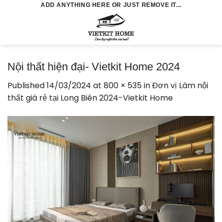
Skip
ADD ANYTHING HERE OR JUST REMOVE IT...
to
0
content
Nội thất hiện đại- Vietkit Home 2024
Published
14/03/2024
at
800 × 535
in
Đơn vị Làm nội
thất giá rẻ tại Long Biên 2024-Vietkit Home