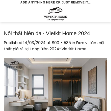
Skip
ADD ANYTHING HERE OR JUST REMOVE IT...
to
0
content
Nội thất hiện đại- Vietkit Home 2024
Published
14/03/2024
at
800 × 535
in
Đơn vị Làm nội
thất giá rẻ tại Long Biên 2024-Vietkit Home