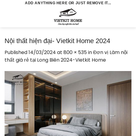
Skip
ADD ANYTHING HERE OR JUST REMOVE IT...
to
0
content
Nội thất hiện đại- Vietkit Home 2024
Published
14/03/2024
at
800 × 535
in
Đơn vị Làm nội
thất giá rẻ tại Long Biên 2024-Vietkit Home